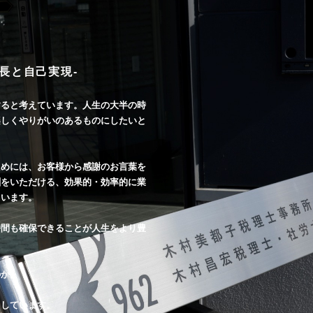
成長と自己実現-
すると考えています。人生の大半の時
楽しくやりがいのあるものにしたいと
ためには、
お客様から感謝のお言葉を
酬をいただける、効果的・効率的に業
ています。
時間も確保できることが
人生をより豊
のか。
。
ちしています。